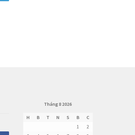
Tháng 8 2026
H
B
T
N
S
B
C
1
2