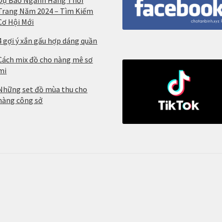
Dự Báo Ngành Hàng Thời
Trang Năm 2024 – Tìm Kiếm
Cơ Hội Mới
4 gợi ý xắn gấu hợp dáng quần
Cách mix đồ cho nàng mê sơ
mi
Những set đồ mùa thu cho
nàng công sở