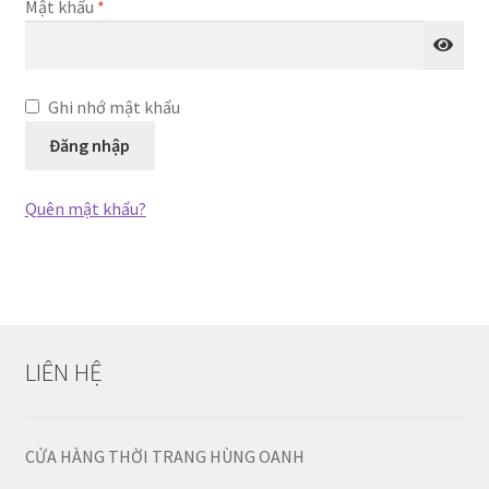
Bắt
Mật khẩu
*
Chúng tôi
buộc
demo
Ghi nhớ mật khẩu
facebook
Đăng nhập
Liên hệ
Quên mật khẩu?
MUA HÀNG SỈ Ở CHỢ TÂN BÌNH NHƯ THẾ NÀO ?
My Account
Sample Page
LIÊN HỆ
Sản phẩm
CỬA HÀNG THỜI TRANG HÙNG OANH
Đặt hàng