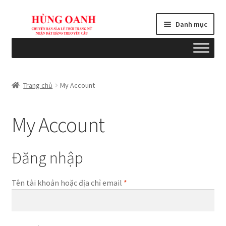
Đi
Chuyển
Danh mục
đến
đến
Điều
nội
hướng
dung
Tổng quan
Trang chủ
My Account
Bài viết
My Account
Blogs
Cart
Đăng nhập
Checkout
Bắt
Tên tài khoản hoặc địa chỉ email
*
buộc
Chính sách