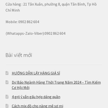
Cửa hàng : 21 Tân Xuân, phường 8, quận Tân Bình, Tp Hồ
Chí Minh
Mobile: 0902 862 604
(Whatapps-Zalo-Viber):0902 862 604
Bài viết mới
HƯỚNG DẪN LẤY HÀNG GIÁ SỈ
Dự Báo Ngành Hàng Thời Trang Năm 2024 – Tìm Kiếm
Cơ Hội Mới
4 gợi ý xắn gấu hợp dáng quần
Cách mix đồ cho nàng mê sơ mi