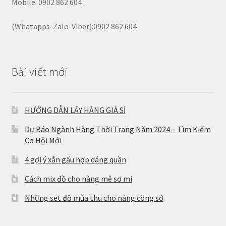
Mobile: 0902 862 604
(Whatapps-Zalo-Viber):0902 862 604
Bài viết mới
HƯỚNG DẪN LẤY HÀNG GIÁ SỈ
Dự Báo Ngành Hàng Thời Trang Năm 2024 – Tìm Kiếm
Cơ Hội Mới
4 gợi ý xắn gấu hợp dáng quần
Cách mix đồ cho nàng mê sơ mi
Những set đồ mùa thu cho nàng công sở