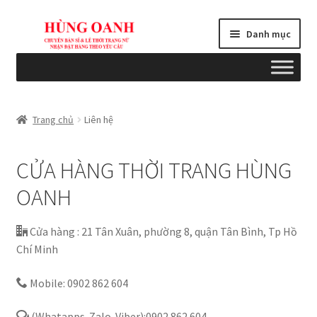
Đi
Chuyển
Danh mục
đến
đến
Điều
nội
hướng
dung
Tổng quan
Trang chủ
Liên hệ
Bài viết
CỬA HÀNG THỜI TRANG HÙNG
Blogs
OANH
Cart
Cửa hàng : 21 Tân Xuân, phường 8, quận Tân Bình, Tp Hồ
Chí Minh
Checkout
Mobile: 0902 862 604
Chính sách
(Whatapps-Zalo-Viber):0902 862 604