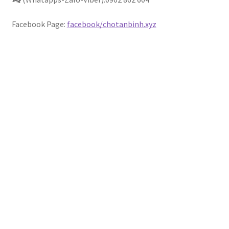
Chúng tôi
Facebook Page:
facebook/chotanbinh.xyz
demo
facebook
Liên hệ
MUA HÀNG SỈ Ở CHỢ TÂN BÌNH NHƯ THẾ NÀO ?
My Account
Sample Page
Sản phẩm
Đặt hàng