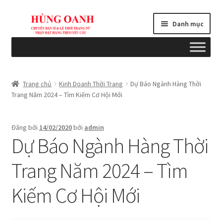
Đi
Chuyển
Danh mục
đến
đến
Điều
nội
hướng
dung
Tổng quan
Trang chủ
Kinh Doanh Thời Trang
Dự Báo Ngành Hàng Thời
Trang Năm 2024 – Tìm Kiếm Cơ Hội Mới
Bài viết
Blogs
Đăng bởi
14/02/2020
bởi
admin
Dự Báo Ngành Hàng Thời
Cart
Trang Năm 2024 – Tìm
Checkout
Kiếm Cơ Hội Mới
Chính sách