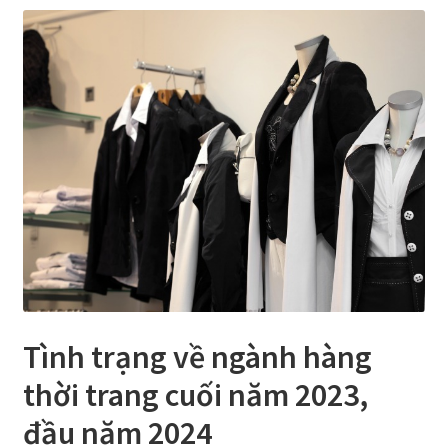
Chúng tôi
demo
facebook
Liên hệ
MUA HÀNG SỈ Ở CHỢ TÂN BÌNH NHƯ THẾ NÀO ?
My Account
Sample Page
Tình trạng về ngành hàng
Sản phẩm
thời trang cuối năm 2023,
đầu năm 2024
Đặt hàng