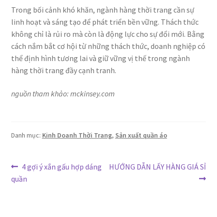
Trong bối cảnh khó khăn, ngành hàng thời trang cần sự
linh hoạt và sáng tạo để phát triển bền vững. Thách thức
không chỉ là rủi ro mà còn là động lực cho sự đổi mới. Bằng
cách nắm bắt cơ hội từ những thách thức, doanh nghiệp có
thể định hình tương lai và giữ vững vị thế trong ngành
hàng thời trang đầy cạnh tranh.
nguồn tham khảo: mckinsey.com
Danh mục:
Kinh Doanh Thời Trang
,
Sản xuất quần áo
Điều
Bài
Bài
4 gợi ý xắn gấu hợp dáng
HƯỚNG DẪN LẤY HÀNG GIÁ SỈ
trước:
tiếp
quần
hướng
theo:
bài