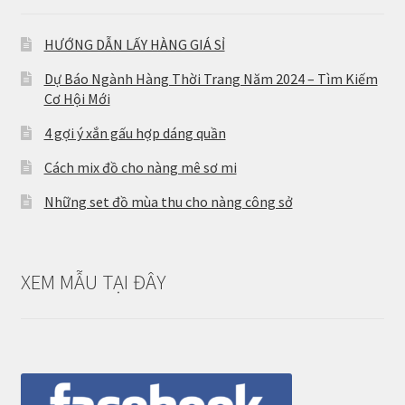
HƯỚNG DẪN LẤY HÀNG GIÁ SỈ
Dự Báo Ngành Hàng Thời Trang Năm 2024 – Tìm Kiếm
Cơ Hội Mới
4 gợi ý xắn gấu hợp dáng quần
Cách mix đồ cho nàng mê sơ mi
Những set đồ mùa thu cho nàng công sở
XEM MẪU TẠI ĐÂY