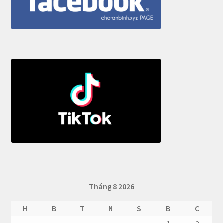
Tháng 8 2026
H
B
T
N
S
B
C