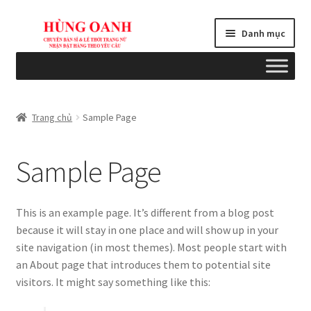
Đi
Chuyển
Danh mục
đến
đến
Điều
nội
hướng
dung
Tổng quan
Trang chủ
Sample Page
Bài viết
Sample Page
Blogs
Cart
This is an example page. It’s different from a blog post
because it will stay in one place and will show up in your
Checkout
site navigation (in most themes). Most people start with
an About page that introduces them to potential site
Chính sách
visitors. It might say something like this: