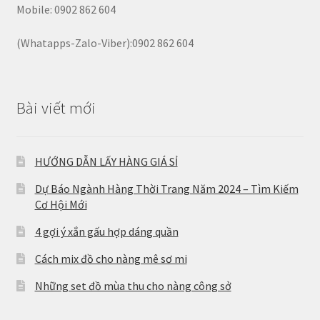
Mobile: 0902 862 604
(Whatapps-Zalo-Viber):0902 862 604
Bài viết mới
HƯỚNG DẪN LẤY HÀNG GIÁ SỈ
Dự Báo Ngành Hàng Thời Trang Năm 2024 – Tìm Kiếm
Cơ Hội Mới
4 gợi ý xắn gấu hợp dáng quần
Cách mix đồ cho nàng mê sơ mi
Những set đồ mùa thu cho nàng công sở