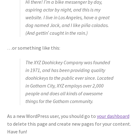
Hi there! I’m a bike messenger by day,
Chúng tôi
aspiring actor by night, and this is my
website. I live in Los Angeles, have a great
demo
dog named Jack, and I like piña coladas.
(And gettin’ caught in the rain.)
facebook
…or something like this:
Liên hệ
The XYZ Doohickey Company was founded
MUA HÀNG SỈ Ở CHỢ TÂN BÌNH NHƯ THẾ NÀO ?
in 1971, and has been providing quality
doohickeys to the public ever since. Located
My Account
in Gotham City, XYZ employs over 2,000
people and does all kinds of awesome
things for the Gotham community.
Sample Page
As a new WordPress user, you should go to
your dashboard
Sản phẩm
to delete this page and create new pages for your content.
Have fun!
Đặt hàng