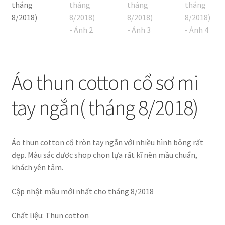
Chúng tôi
demo
facebook
Áo thun cotton cổ sơ mi
Liên hệ
tay ngắn( tháng 8/2018)
MUA HÀNG SỈ Ở CHỢ TÂN BÌNH NHƯ THẾ NÀO ?
My Account
Áo thun cotton cổ tròn tay ngắn với nhiều hình bông rất
đẹp. Màu sắc được shop chọn lựa rất kĩ nên mầu chuẩn,
Sample Page
khách yên tâm.
Cập nhật mẫu mới nhất cho tháng 8/2018
Sản phẩm
Chất liệu: Thun cotton
Đặt hàng