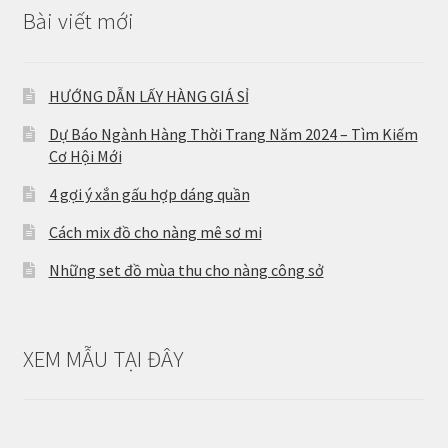
Bài viết mới
HƯỚNG DẪN LẤY HÀNG GIÁ SỈ
Dự Báo Ngành Hàng Thời Trang Năm 2024 – Tìm Kiếm
Cơ Hội Mới
4 gợi ý xắn gấu hợp dáng quần
Cách mix đồ cho nàng mê sơ mi
Những set đồ mùa thu cho nàng công sở
XEM MẪU TẠI ĐÂY