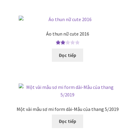
Áo thun nữ cute 2016
Được
Đọc tiếp
xếp
hạng
2.00
5 sao
Một vài mẫu sơ mi form dài-Mẫu của thang 5/2019
Đọc tiếp