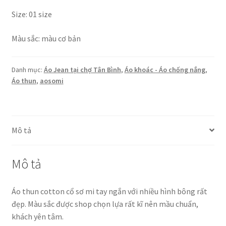
Size: 01 size
Màu sắc: màu cơ bản
Danh mục:
Áo Jean tại chợ Tân Bình
,
Áo khoác - Áo chống nắng
,
Áo thun
,
aosomi
Mô tả
Mô tả
Áo thun cotton cổ sơ mi tay ngắn với nhiều hình bông rất
đẹp. Màu sắc được shop chọn lựa rất kĩ nên mầu chuẩn,
khách yên tâm.