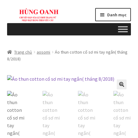
Đi
Chuyển
Danh mục
đến
đến
Điều
nội
hướng
dung
Tổng quan
Trang chủ
aosomi
Áo thun cotton cổ sơ mi tay ngắn( tháng
8/2018)
Bài viết
Blogs
Cart
Checkout
Chính sách