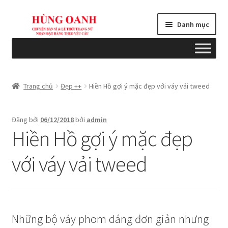
Đi
Chuyển
Danh mục
đến
đến
Điều
nội
hướng
dung
Tổng quan
Trang chủ
Đẹp ++
Hiền Hồ gợi ý mặc đẹp với váy vải tweed
Bài viết
Đăng bởi
06/12/2018
bởi
admin
Blogs
Hiền Hồ gợi ý mặc đẹp
Cart
với váy vải tweed
Checkout
Chính sách
Những bộ váy phom dáng đơn giản nhưng