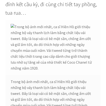
Chúng tôi
đính kết cầu kỳ, đi cùng chi tiết tay phồng,
tua rua…
demo
facebook
Liên hệ
MUA HÀNG SỈ Ở CHỢ TÂN BÌNH NHƯ THẾ NÀO ?
My Account
Sample Page
Trong bộ ảnh mới nhất, ca sĩ Hiền Hồ giới thiệu
những bộ váy thanh lịch làm bằng chất liệu vải
Sản phẩm
tweet. Đây là loại vải có bề mặt sần, chống ẩm ướt
và giữ ấm tốt, do đó thích hợp với những ngày
Đặt hàng
chuyển mùa cuối năm. Vải tweed từng trở thành