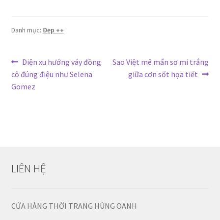
Danh mục:
Đẹp ++
Điều
Bài
Bài
Diện xu hướng váy đồng
Sao Việt mê mẩn sơ mi trắng
trước:
tiếp
cỏ đúng điệu như Selena
giữa cơn sốt họa tiết
hướng
theo:
Gomez
bài
viết
LIÊN HỆ
CỬA HÀNG THỜI TRANG HÙNG OANH