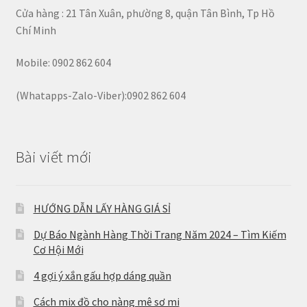
Cửa hàng : 21 Tân Xuân, phường 8, quận Tân Bình, Tp Hồ
Chí Minh
Mobile: 0902 862 604
(Whatapps-Zalo-Viber):0902 862 604
Bài viết mới
HƯỚNG DẪN LẤY HÀNG GIÁ SỈ
Dự Báo Ngành Hàng Thời Trang Năm 2024 – Tìm Kiếm
Cơ Hội Mới
4 gợi ý xắn gấu hợp dáng quần
Cách mix đồ cho nàng mê sơ mi